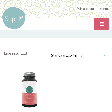
Mijn account
0
items
Enig resultaat