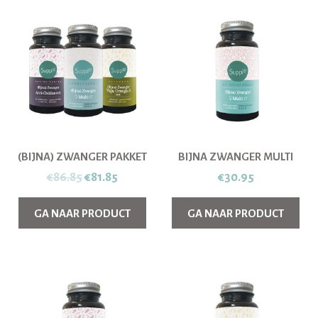
(BIJNA) ZWANGER PAKKET
BIJNA ZWANGER MULTI
Oorspronkelijke
Huidige
€
86.85
€
81.85
€
30.95
prijs
prijs
GA NAAR PRODUCT
GA NAAR PRODUCT
was:
is:
€86.85.
€81.85.