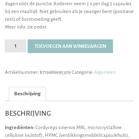
dagen vóór de punctie. Anderen: neem 2 x per dag 2 capsules
bij een maaltijd. Niet gebruiken als je zwanger bent (positieve
test) of borstvoeding geeft.
Meer info: zie onder.
Biologische
TOEVOEGEN AAN WINKELWAGEN
Cordyceps
+
Reishi
Artikelnummer:
8719689695309
Categorie:
Algemeen
aantal
Beschrijving
BESCHRIJVING
Ingrediënten:
Cordyceps sinensis MRL, microcrystalline
cellulose (vulstof), HPMC (verdikkingsmiddel/capsulehuls),