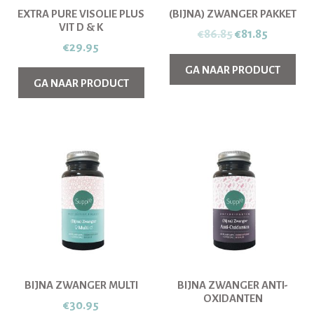
EXTRA PURE VISOLIE PLUS
(BIJNA) ZWANGER PAKKET
VIT D & K
Oorspronkelij
Huidige
€
86.85
€
81.85
€
29.95
prijs
prijs
GA NAAR PRODUCT
was:
is:
GA NAAR PRODUCT
€86.85.
€81.85.
BIJNA ZWANGER MULTI
BIJNA ZWANGER ANTI-
OXIDANTEN
€
30.95