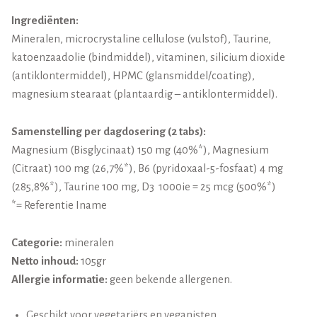
Ingrediënten:
Mineralen, microcrystaline cellulose (vulstof), Taurine,
katoenzaadolie (bindmiddel), vitaminen, silicium dioxide
(antiklontermiddel), HPMC (glansmiddel/coating),
magnesium stearaat (plantaardig – antiklontermiddel).
Samenstelling per dagdosering (2 tabs):
Magnesium (Bisglycinaat) 150 mg (40%*), Magnesium
(Citraat) 100 mg (26,7%*), B6 (pyridoxaal-5-fosfaat) 4 mg
(285,8%*), Taurine 100 mg, D3
1000ie = 25 mcg (500%*)
*= Referentie Iname
Categorie:
mineralen
Netto inhoud:
105gr
Allergie informatie:
geen bekende allergenen.
Geschikt voor vegetariërs en veganisten.